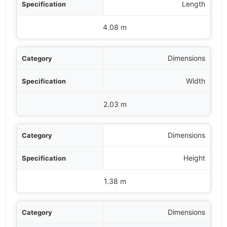
ation
Length
Details
4.08 m
Dimensions
Width
2.03 m
Dimensions
Height
1.38 m
Dimensions