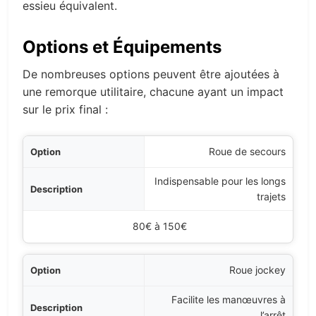
essieu équivalent.
Options et Équipements
De nombreuses options peuvent être ajoutées à
une remorque utilitaire, chacune ayant un impact
sur le prix final :
ption
Roue de secours
Indispensable pour les longs
ption
trajets
nt de prix approximatif
80€ à 150€
Roue jockey
Facilite les manœuvres à
l’arrêt