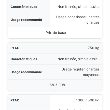
iques
Non freinée, simple essieu
Usage occasionnel, petites
andé
charges
mpact sur le prix
Prix de base
750 kg
Non freinée, simple essieu
Usage régulier, charges
moyennes
+15% à 30%
1300-1500 kg