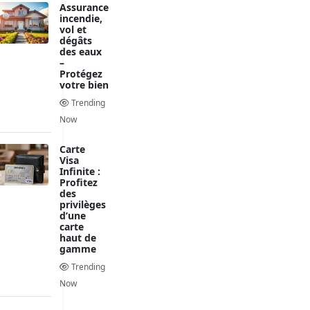
Assurance
incendie,
vol et
dégâts
des eaux
–
Protégez
votre bien
Trending
Now
Carte
Visa
Infinite :
Profitez
des
privilèges
d’une
carte
haut de
gamme
Trending
Now