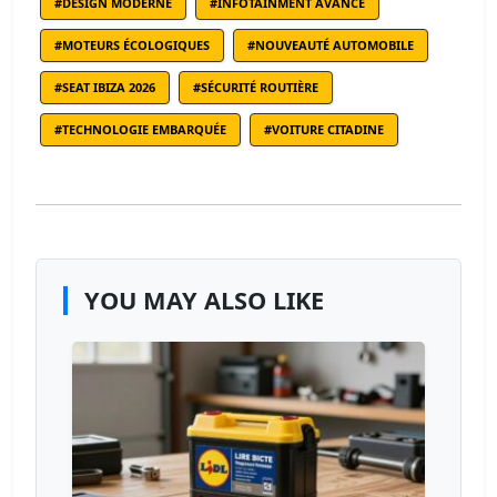
#DESIGN MODERNE
#INFOTAINMENT AVANCÉ
#MOTEURS ÉCOLOGIQUES
#NOUVEAUTÉ AUTOMOBILE
#SEAT IBIZA 2026
#SÉCURITÉ ROUTIÈRE
#TECHNOLOGIE EMBARQUÉE
#VOITURE CITADINE
YOU MAY ALSO LIKE