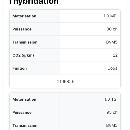
l’hybridation
ation
1.0 MPI
sance
80 ch
ssion
BVM5
g/km)
122
nition
Copa
Prix indicatif
21 600 €
1.0 TSI
95 ch
BVM5