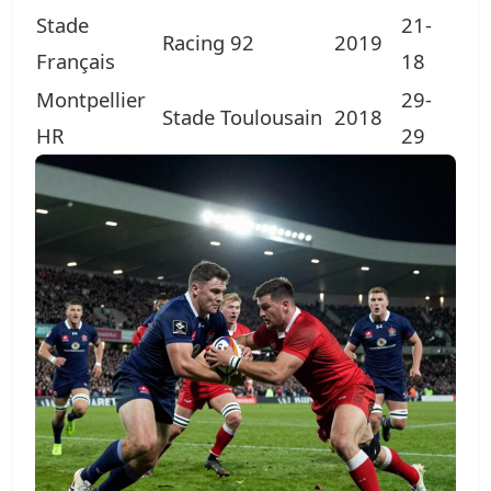
Stade
21-
Racing 92
2019
Français
18
Montpellier
29-
Stade Toulousain
2018
HR
29