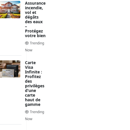
Assurance
incendie,
vol et
dégâts
des eaux
–
Protégez
votre bien
Trending
Now
Carte
Visa
Infinite :
Profitez
des
privilèges
d’une
carte
haut de
gamme
Trending
Now