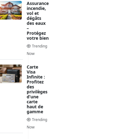
Assurance
incendie,
vol et
dégâts
des eaux
–
Protégez
votre bien
Trending
Now
Carte
Visa
Infinite :
Profitez
des
privilèges
d’une
carte
haut de
gamme
Trending
Now