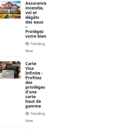
Assurance
incendie,
vol et
dégâts
des eaux
–
Protégez
votre bien
Trending
Now
Carte
Visa
Infinite :
Profitez
des
privilèges
d’une
carte
haut de
gamme
Trending
Now