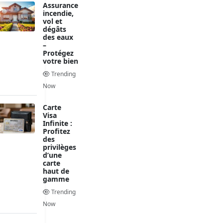
Assurance
incendie,
vol et
dégâts
des eaux
–
Protégez
votre bien
Trending
Now
Carte
Visa
Infinite :
Profitez
des
privilèges
d’une
carte
haut de
gamme
Trending
Now