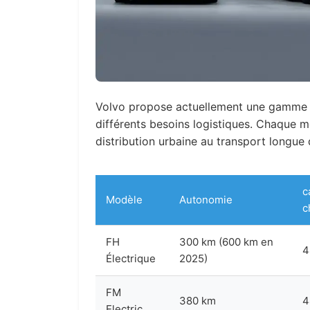
Volvo propose actuellement une gamme d
différents besoins logistiques. Chaque m
distribution urbaine au transport longue 
c
Modèle
Autonomie
c
FH
300 km (600 km en
4
Électrique
2025)
FM
380 km
4
Electric