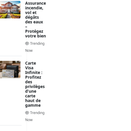
Assurance
incendie,
vol et
dégâts
des eaux
–
Protégez
votre bien
Trending
Now
Carte
Visa
Infinite :
Profitez
des
privilèges
d’une
carte
haut de
gamme
Trending
Now