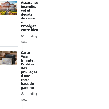
Assurance
incendie,
vol et
dégâts
des eaux
–
Protégez
votre bien
Trending
Now
Carte
Visa
Infinite :
Profitez
des
privilèges
d’une
carte
haut de
gamme
Trending
Now