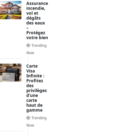
Assurance
incendie,
vol et
dégâts
des eaux
–
Protégez
votre bien
Trending
Now
Carte
Visa
Infinite :
Profitez
des
privilèges
d’une
carte
haut de
gamme
Trending
Now